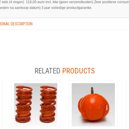
2 sets (4 ringen) 118,00 euro incl. btw (geen verzendkosten) Zeer positieve consum
nden na aankoop-datum) 3 jaar volledige productgarantie.
IONAL DESCRIPTION
woestbare veerversterkers en stabiliteitsverbeteraars voor bijna alle wagens. Uni
ngen hebben een automatisch aanpassingsvermogen. Door fellere veerstoten op e
 op een beter wegdek de rijwind de ringen afkoelt wordt de stabiliteit verhoogd doo
rijden auto’s wordt een dergelijke afstelling elektronisch geregeld en is vaak kwet
ehoud. “levenslang” van kracht. Hoe werkt het? De twee kunststofringen worden 
al toegepast bij de achterveren maar zijn bij de voorveren ook een bewezen verbe
RELATED
PRODUCTS
uw veren en schokdempers. Werkt nog effectiever bij ‘’caravan-trekkers’’ en wagens 
woestbare kunststofringen - Bevestigingsmateriaal - Montage handleiding De voorde
rk indien u niet zelf gaat monteren. - Universele ringen, toepasbaar op bijna alle 
eler en dus veiliger door de bocht. - Bij zware belading en/of caravan hangt wagen
sduur van uw schokdempers en uw veren. - Te gebruiken bij achterveren en voorveren
n) 59,95 euro incl. btw (geen verzendkosten) Zeer positieve consumentenreacties. 
op-datum) 3 jaar volledige productgarantie.