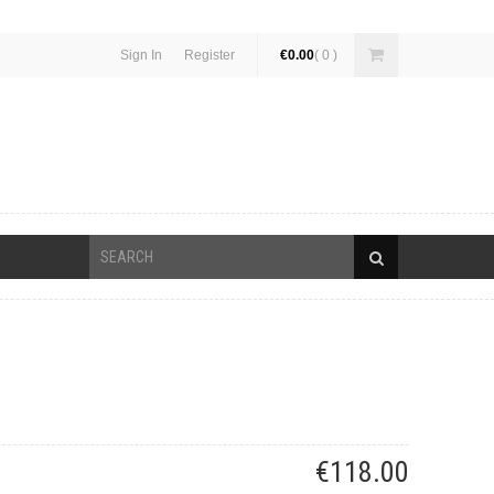
Sign In
Register
€0.00
( 0 )
€118.00