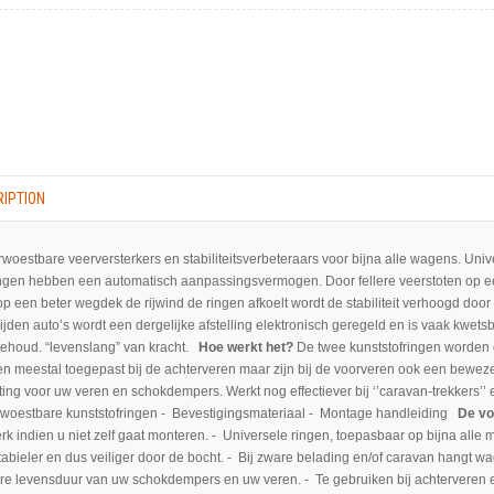
IPTION
woestbare veerversterkers en stabiliteitsverbeteraars voor bijna alle wagens. Uni
ngen hebben een automatisch aanpassingsvermogen. Door fellere veerstoten op e
 op een beter wegdek de rijwind de ringen afkoelt wordt de stabiliteit verhoogd doo
rijden auto’s wordt een dergelijke afstelling elektronisch geregeld en is vaak kwet
ehoud. “levenslang” van kracht.
Hoe werkt het?
De twee kunststofringen worden 
n meestal toegepast bij de achterveren maar zijn bij de voorveren ook een bewez
ting voor uw veren en schokdempers. Werkt nog effectiever bij ‘’caravan-trekkers
woestbare kunststofringen - Bevestigingsmateriaal - Montage handleiding
De vo
rk indien u niet zelf gaat monteren. - Universele ringen, toepasbaar op bijna all
 stabieler en dus veiliger door de bocht. - Bij zware belading en/of caravan hangt 
re levensduur van uw schokdempers en uw veren. - Te gebruiken bij achterveren