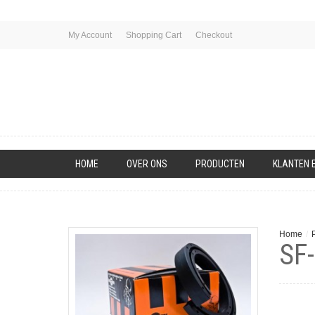
My Account
Shopping Cart
Checkout
HOME
OVER ONS
PRODUCTEN
KLANTEN 
Home
/
SF