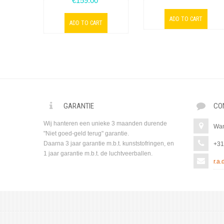
€159.00
GARANTIE
CO
Wij hanteren een unieke 3 maanden durende
Wan
"Niet goed-geld terug" garantie.
Daarna 3 jaar garantie m.b.t. kunststofringen, en
+31
1 jaar garantie m.b.t. de luchtveerballen.
r.a