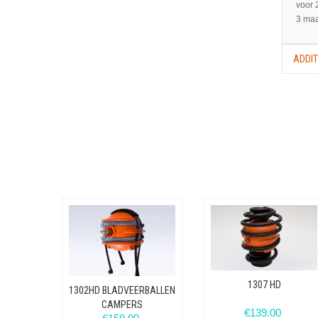
voor 
3 maa
ADDIT
Onver
De ri
later
te be
voorb
meest
voor 
onver
netwe
stabi
leven
ringe
aanko
1307 HD
1302HD BLADVEERBALLEN
CAMPERS
€139.00