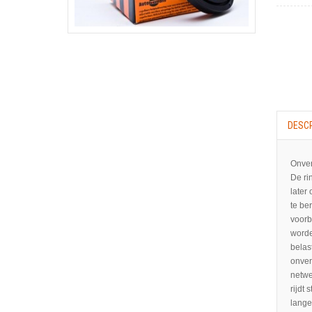
DESCR
Onver
De ri
later
te be
voorb
worde
belas
onver
netwe
rijdt
lange