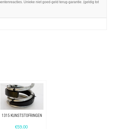
entenreacties. Unieke niet goed-geld terug-garantie. (geldig tot
verseel toepasbaar op bijna alle merken. (Alfa Romeo t/m VW )
en slecht wegdek worden ze warmer en daardoor soepeler. Als
r de dan weer hardere ringen. Bij sommige dure meestal sportief
sbaar. Bij NIVEAUPLUS 1315 blijft dit “automatisme” zonder enig
eenvoudig tussen de veerwindingen geplaatst. De ringen worden
tering. Denk aan de vele verkeersdrempels en de extra belasting
met een gastank. Product bestaat uit: - 2 flexibele,
len op een rij - Eenvoudige en snelle plaatsing. - Dealer-
merken. - Uw wagen slaat minder door op drempels en rijdt
 niet meer achterover. U bent verzekerd van een langere
. De prijs Voor gebruik i.v.m. caravan betaalt u voor 2 sets (4
Unieke niet goed-geld terug-garantie. (geldig tot 3 maanden na
1315 KUNSTSTOFRINGEN
€59.00