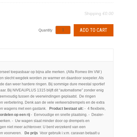
Shipping
€0.00
Quantity
verseel toepasbaar op bijna alle merken. (Alfa Romeo t/m VW )
en slecht wegdek worden ze warmer en daardoor soepeler. Als
r de dan weer hardere ringen. Bij sommige dure meestal sportief
sbaar. Bij NIVEAUPLUS 1315 blijft dit “automatisme” zonder enig
eenvoudig tussen de veerwindingen geplaatst. De ringen
en verbetering. Denk aan de vele verkeersdrempels en de extra
’’ en wagens met een gastank.
Product bestaat uit:
- 4 flexibele,
ordelen op een rij
- Eenvoudige en snelle plaatsing. - Dealer-
e merken. - Uw wagen slaat minder door op drempels en
wagen niet meer achterover. U bent verzekerd van een
 en voorveren.
De prijs
Voor gebruik i.v.m. caravan betaalt u